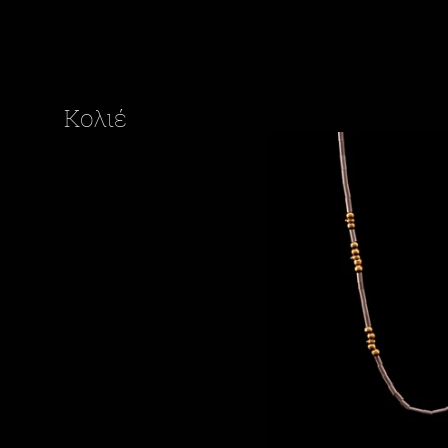
Κολιέ