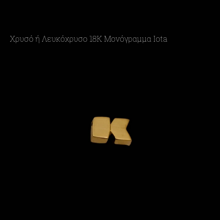
Χρυσό ή Λευκόχρυσο 18Κ Μονόγραμμα Iota