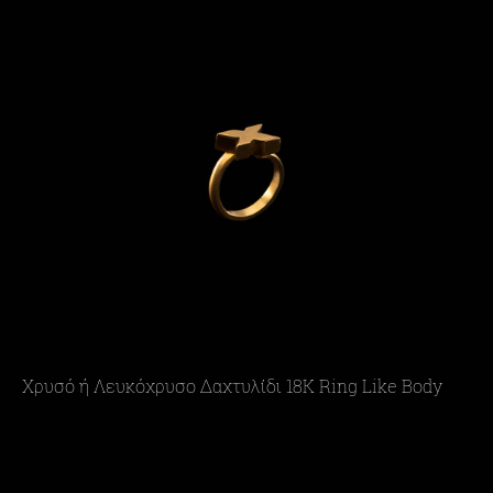
Χρυσό ή Λευκόχρυσο Δαχτυλίδι 18Κ Ring Like Body