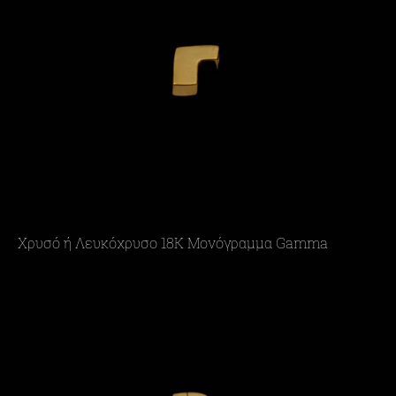
Χρυσό ή Λευκόχρυσο 18Κ Μονόγραμμα Gamma