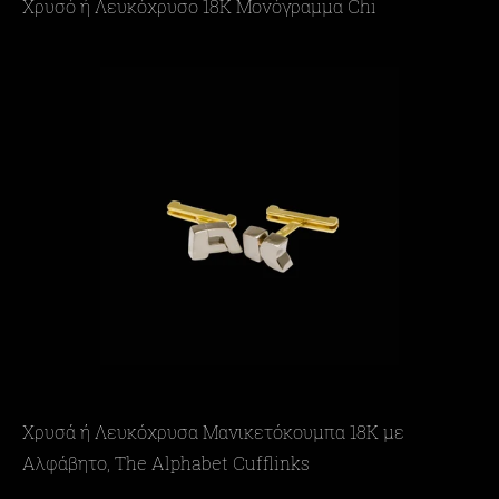
Χρυσό ή Λευκόχρυσο 18Κ Μονόγραμμα Chi
Χρυσά ή Λευκόχρυσα Μανικετόκουμπα 18Κ με
Αλφάβητο, The Alphabet Cufflinks